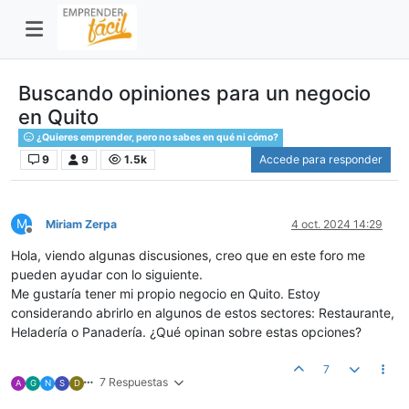
Buscando opiniones para un negocio
en Quito
¿Quieres emprender, pero no sabes en qué ni cómo?
9
9
1.5k
Accede para responder
M
Miriam Zerpa
4 oct. 2024 14:29
Desconectado
Hola, viendo algunas discusiones, creo que en este foro me
pueden ayudar con lo siguiente.
Me gustaría tener mi propio negocio en Quito. Estoy
considerando abrirlo en algunos de estos sectores: Restaurante,
Heladería o Panadería. ¿Qué opinan sobre estas opciones?
7
7 Respuestas
A
G
N
S
D