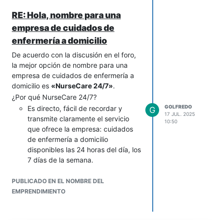
competencia
y
costos de
nivel.
RE: Hola, nombre para una
producción
(diseños con
Utiliza software especializado para
pintores).
empresa de cuidados de
la contabilidad y el diseño de
2- Espacio deportivo (con mascotas)
marca para profesionalizar cada
enfermería a domicilio
A favor:
Muy
innovador
(deporte
área del negocio.
De acuerdo con la discusión en el foro,
+ mascotas + guardería), variedad
¿Te gustaría que te ayude a estructurar
la mejor opción de nombre para una
de actividades, potencial para
los puntos clave para tu primer plan de
empresa de cuidados de enfermería a
crear
comunidad
.
viabilidad financiera?
domicilio es
«NurseCare 24/7»
.
A considerar:
Infraestructura
y
¿Por qué NurseCare 24/7?
permisos
necesarios,
seguridad
GOLFREDO
Es directo, fácil de recordar y
(mascotas y participantes),
G
17 JUL. 2025
transmite claramente el servicio
personal cualificado en
seguros
.
10:50
que ofrece la empresa: cuidados
Ahora, los
siguientes pasos cruciales
,
de enfermería a domicilio
para ambos casos, son los siguientes:
disponibles las 24 horas del día, los
Investigación de mercado:
7 días de la semana.
Entiende a fondo a tu cliente ideal.
Es un nombre atractivo, profesional
Desarrollo del modelo de
PUBLICADO EN EL NOMBRE DEL
y confiable que inspira confianza
negocio:
Define costos, precios,
EMPRENDIMIENTO
en los clientes potenciales, además
clientes… Y estrategia.
de transmitir un sentido de
Prototipo/Prueba:
Valida tu idea
compromiso con la calidad del
antes de una gran inversión.