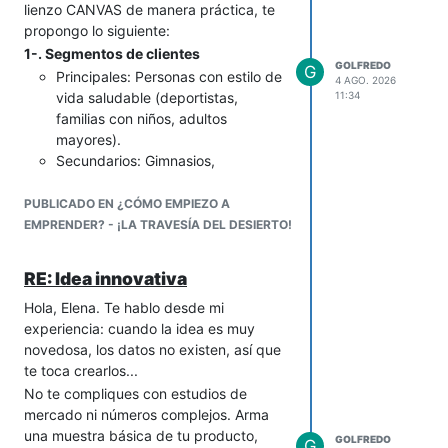
¿Qué hacer después del FODA?
lienzo CANVAS de manera práctica, te
detectar la emoción del cliente y
propongo lo siguiente:
Aprovechar las fortalezas y
adaptar la respuesta en
1-. Segmentos de clientes
oportunidades
(por ejemplo,
consecuencia.
GOLFREDO
G
promover la ubicación y usar redes
Principales: Personas con estilo de
Aprendizaje automático
: Para
4 AGO. 2026
sociales).
vida saludable (deportistas,
11:34
mejorar continuamente el
Reducir las debilidades
(buscar
familias con niños, adultos
rendimiento de la IA a través de la
financiamiento, mejorar
mayores).
experiencia.
infraestructura).
Secundarios: Gimnasios,
Integración con otros canales
:
Minimizar las amenazas
(diseñar
nutricionistas, restaurantes
Para ofrecer soporte a través de
estrategias ante crisis económicas
saludables o hoteles (para venta al
PUBLICADO EN ¿CÓMO EMPIEZO A
múltiples canales (chat, correo
o competencia).
por mayor).
EMPRENDER? - ¡LA TRAVESÍA DEL DESIERTO!
electrónico, redes sociales).
Si tienes un proyecto turístico
Nicho: Consumidores con
Personalización
: Para ofrecer
específico en mente, dime más detalles
necesidades específicas (ej. frutas
respuestas y recomendaciones
RE: Idea innovativa
y puedo ayudarte a hacer un FODA más
deshidratadas sin azúcar para
personalizadas a cada cliente.
ajustado.
Hola, Elena. Te hablo desde mi
diabéticos).
Para profundizar en tu idea, te
2-. Propuesta de valor
experiencia: cuando la idea es muy
recomiendo:
novedosa, los datos no existen, así que
Frutas frescas de temporada con
Uno,
investigar a tu competencia
:
te toca crearlos...
origen trazable (ej. "directo del
¿Qué soluciones ya existen en el
No te compliques con estudios de
agricultor local").
mercado? ¿Cuáles son sus fortalezas y
mercado ni números complejos. Arma
Frutas deshidratadas sin aditivos
debilidades?
una muestra básica de tu producto,
(sin azúcares añadidos,
Dos,
definir tu público objetivo
: ¿A qué
GOLFREDO
G