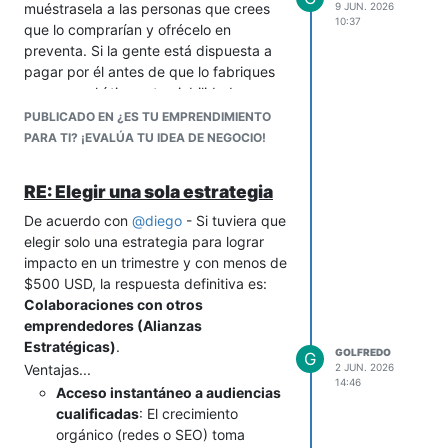
muéstrasela a las personas que crees
conservantes o colorantes).
9 JUN. 2026
tipo de empresas o industrias te
10:37
que lo comprarían y ofrécelo en
Asesoramiento nutricional (p. ej.
dirigirás?
preventa. Si la gente está dispuesta a
"¿Qué fruta combinar para más
Y tres,
algo fundamental, crear un
pagar por él antes de que lo fabriques
energía?").
mínimo producto viable (MVP)
: Para
en masa, ahí tienes tu viabilidad.
Entrega rápida (para pedidos
validar tu idea y obtener feedback de
online) y embalaje eco-friendly.
Al final del día, el mejor dato que
PUBLICADO EN ¿ES TU EMPRENDIMIENTO
los usuarios.
3-. Canales
puedes tener es cuando alguien saca
PARA TI? ¡EVALÚA TU IDEA DE NEGOCIO!
la cartera
Tienda física: Ubicación accesible,
. ¡Mucho ánimo con tu
proyecto!
con degustaciones y promociones
RE: Elegir una sola estrategia
en horario clave (mañanas y
De acuerdo con
tardes).
@
diego
- Si tuviera que
elegir solo una estrategia para lograr
Tienda online: Plataforma sencilla
impacto en un trimestre y con menos de
con fotos profesionales,
$500 USD, la respuesta definitiva es:
descripciones detalladas (origen,
Colaboraciones con otros
beneficios) y opciones de
emprendedores (Alianzas
suscripción (ej. "Caja semanal de
Estratégicas)
frutas").
.
GOLFREDO
G
Redes sociales: Instagram y
Ventajas...
2 JUN. 2026
14:46
Facebook para mostrar el proceso
Acceso instantáneo a audiencias
(p. ej. "Así seleccionamos tus
cualificadas
: El crecimiento
frutas") y contenido educativo
orgánico (redes o SEO) toma