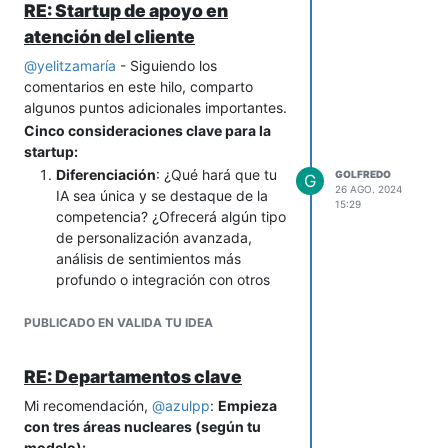
atractiva
mantenimiento
RE: Startup de apoyo en
atención del cliente
Externo
Oportunidades
Amenazas
@
yelitzamaría
- Siguiendo los
comentarios en este hilo, comparto
Ejemplo
Aumento del
Competencia
algunos puntos adicionales importantes.
turismo en la
con cadenas
Cinco consideraciones clave para la
región
internacionales
startup:
Diferenciación
: ¿Qué hará que tu
GOLFREDO
G
Ejemplo de Matriz FODA para un Parque
26 AGO. 2024
IA sea única y se destaque de la
15:29
Recreacional Turístico
competencia? ¿Ofrecerá algún tipo
de personalización avanzada,
Negativo
(
análisis de sentimientos más
Positivo
(
)
)
Interno/Externo
profundo o integración con otros
sistemas?
Interno
Fortalezas:
Debilidades:
Escalabilidad
: ¿Cómo garantizarás
PUBLICADO EN VALIDA TU IDEA
Ubicación en
Falta de
que tu IA pueda manejar un
zona turística
capital inicial
aumento en el volumen de
RE: Departamentos clave
consultas y clientes a medida que
Concepto
Dependencia
Mi recomendación,
tu negocio crece?
@
azulpp
:
Empieza
innovador
del clima
con tres áreas nucleares (según tu
Entrenamiento
: El entrenamiento
(atracciones
modelo):
de la IA es fundamental para