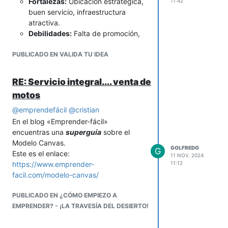
Fortalezas:
Ubicación estratégica,
11:42
Años: Para una perspectiva a
buen servicio, infraestructura
largo plazo
atractiva.
Sugerencia: Haga proyecciones
Debilidades:
Falta de promoción,
mensuales, pero también agrupe
alto costo de operación, personal
estos datos en trimestres,
PUBLICADO EN VALIDA TU IDEA
sin experiencia.
semestres y años para tener
2-Analiza el entorno externo (lo que no
diferentes perspectivas de su
puedes controlar):
RE: Servicio integral.... venta de
negocio.
Oportunidades:
Crecimiento del
Espero que estas recomendaciones le
motos
turismo en la zona, incentivos
permitan aclarar el panorama.
gubernamentales.
@
emprendefácil
@
cristian
Amenazas:
Crisis económica,
En el blog «Emprender-fácil»
inseguridad, competencia fuerte.
encuentras una
superguía
sobre el
3-
Construye la matriz
en una tabla
Modelo Canvas.
GOLFREDO
G
como esta:
Este es el enlace:
11 NOV. 2024
https://www.emprender-
11:12
Interno/Externo
Positivo
Negativo
facil.com/modelo-canvas/
Interno
Fortalezas
PUBLICADO EN ¿CÓMO EMPIEZO A
Debilidades
EMPRENDER? - ¡LA TRAVESÍA DEL DESIERTO!
Ejemplo
Ubicación
Alto costo de