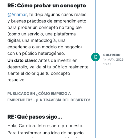
ej. "Cómo deshidratar frutas en
¿Qué resultados pueden generarse?
RE: Cómo probar un concepto
casa").
Picos inmediatos de facturación
6-. Recursos clave
@
Anamar
, te dejo algunos casos reales
Crecimiento acelerado de canales
Proveedores confiables de frutas
y buenas prácticas de emprendimiento
propios
de alta calidad.
para probar un concepto no tangible
Retorno de inversión (ROI) medible
Local físico con refrigeración
(como un servicio, una plataforma
adecuada y espacio para
digital, una metodología, una
degustaciones.
experiencia o un modelo de negocio)
Plataforma
e-commerce
funcional
con un público heterogéneo.
GOLFREDO
G
y fácil de usar.
Un dato clave
: Antes de invertir en
14 MAY. 2026
10:43
Personal capacitado en nutrición
desarrollo, valida si tu público realmente
básica y atención al cliente.
siente el dolor que tu concepto
7-. Actividades clave
resuelve.
Selección rigurosa de frutas
Entrevistas en profundidad:
(frescas y para deshidratar).
Enfócate en comportamientos, no
PUBLICADO EN ¿CÓMO EMPIEZO A
Control de inventario (evitar
en opiniones. Ejemplo: "Cuéntame
EMPRENDER? - ¡LA TRAVESÍA DEL DESIERTO!
pérdidas por perecederos).
cómo resuelves [problema X] hoy"
Logística eficiente (especialmente
en lugar de "¿Te gustaría una
RE: Qué pasos sigo...
para pedidos en línea).
solución como Y?"
Marketing digital (redes sociales,
Hola, Carolina. Interesante propuesta.
Encuestas con "prueba de
email marketing con promociones u
disposición a pagar": Usa
Para transformar una idea de negocio
otras aplicables en tu caso).