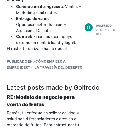
únicas)
garantizar que pueda comprender
Generación de ingresos
: Ventas +
y responder a las consultas de los
Marketing (unificado).
Experiencia en
Necesidad
clientes de manera precisa y
Entrega de valor
:
turismo y
de permisos
efectiva.
Operaciones/Producción +
GOLFREDO
G
recreación
y trámites
Integración
: ¿Cómo se integrará tu
Atención al Cliente.
20 MAY. 2026
largos
10:48
IA con los sistemas existentes de
Control:
Finanzas (con apoyo
tus clientes, como CRM, helpdesk,
externo en contabilidad y legal).
Externo
Oportunidades:
Amenazas:
etc.?
El resto, tercerízalo hasta que el
Ética
: Es importante considerar los
crecimiento lo exija. Como dijo
Crecimiento del
Inflación y
aspectos éticos de la IA, como la
@
congruencia
: al inicio, tú serás el
ecoturismo
crisis
PUBLICADO EN ¿CÓMO EMPIEZO A
privacidad de los datos y la
"departamento multitarea".
económica
EMPRENDER? - ¡LA TRAVESÍA DEL DESIERTO!
transparencia en el uso de la
tecnología.
Apoyo
Competencia
Por otra parte, considera incorporar a tu
gubernamental
con parques
Latest posts made by Golfredo
IA, si no las tienes, funcionalidades
al turismo
más grandes
como las siguientes:
RE: Modelo de negocio para
Uso de redes
Cambios en
Procesamiento de lenguaje
venta de frutas
sociales para
regulaciones
natural avanzado
: Para
Ramón, tu enfoque es sólido: calidad y
promoción
ambientales
comprender consultas complejas y
salud son diferenciadores claros en el
ambiguas.
mercado de frutas. Para estructurar tu
Análisis de sentimientos
: Para