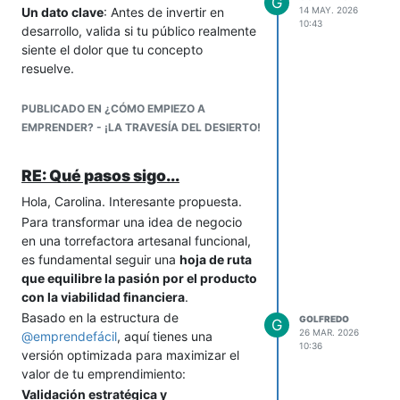
G
Un dato clave
: Antes de invertir en
14 MAY. 2026
10:43
desarrollo, valida si tu público realmente
siente el dolor que tu concepto
resuelve.
Entrevistas en profundidad:
Enfócate en comportamientos, no
PUBLICADO EN ¿CÓMO EMPIEZO A
en opiniones. Ejemplo: "Cuéntame
EMPRENDER? - ¡LA TRAVESÍA DEL DESIERTO!
cómo resuelves [problema X] hoy"
en lugar de "¿Te gustaría una
RE: Qué pasos sigo...
solución como Y?"
Hola, Carolina. Interesante propuesta.
Encuestas con "prueba de
disposición a pagar": Usa
Para transformar una idea de negocio
preguntas como: "Si existiera una
en una torrefactora artesanal funcional,
solución que [beneficio clave],
es fundamental seguir una
hoja de ruta
¿estarías dispuesto a pagar $X por
que equilibre la pasión por el producto
ella?" (Incluye opciones de "
No
" y
con la viabilidad financiera
.
"
Sí, pero solo si...
").
Basado en la estructura de
GOLFREDO
G
Landing Page Fake Door: Crea una
26 MAR. 2026
@
emprendefácil
, aquí tienes una
10:36
página simple que describa tu
versión optimizada para maximizar el
concepto (sin producto real) con
valor de tu emprendimiento:
un botón de "Quiero probarlo" o
Validación estratégica y