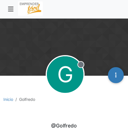
G
Desconectado
Inicio
Golfredo
Golfredo
@Golfredo