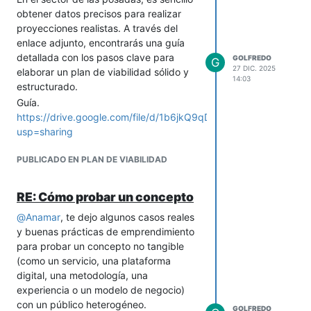
obtener datos precisos para realizar
proyecciones realistas. A través del
enlace adjunto, encontrarás una guía
detallada con los pasos clave para
GOLFREDO
G
27 DIC. 2025
elaborar un plan de viabilidad sólido y
14:03
estructurado.
Guía.
https://drive.google.com/file/d/1b6jkQ9qD95Z7YNomOWeDXc3
usp=sharing
PUBLICADO EN PLAN DE VIABILIDAD
RE: Cómo probar un concepto
@
Anamar
, te dejo algunos casos reales
y buenas prácticas de emprendimiento
para probar un concepto no tangible
(como un servicio, una plataforma
digital, una metodología, una
experiencia o un modelo de negocio)
con un público heterogéneo.
GOLFREDO