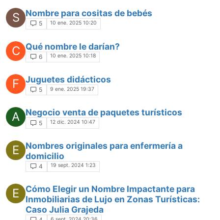
Nombre para cositas de bebés
S
10 ene. 2025 10:20
5
Qué nombre le darían?
C
10 ene. 2025 10:18
6
Juguetes didácticos
F
9 ene. 2025 19:37
5
Negocio venta de paquetes turísticos
A
12 dic. 2024 10:47
5
Nombres originales para enfermería a
E
domicilio
19 sept. 2024 1:23
4
Cómo Elegir un Nombre Impactante para
E
Inmobiliarias de Lujo en Zonas Turísticas:
Caso Julia Grajeda
6 sept. 2024 20:36
4