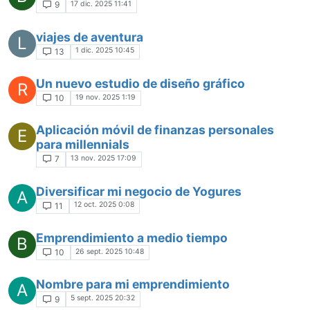
17 dic. 2025 11:41
9
viajes de aventura
L
1 dic. 2025 10:45
13
Un nuevo estudio de diseño gráfico
R
19 nov. 2025 1:19
10
Aplicación móvil de finanzas personales
E
para millennials
13 nov. 2025 17:09
7
Diversificar mi negocio de Yogures
A
12 oct. 2025 0:08
11
Emprendimiento a medio tiempo
B
26 sept. 2025 10:48
10
Nombre para mi emprendimiento
A
5 sept. 2025 20:32
9