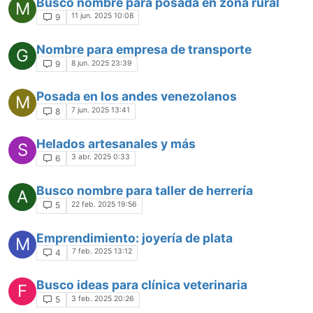
Busco nombre para posada en zona rural
M
11 jun. 2025 10:08
9
Nombre para empresa de transporte
G
8 jun. 2025 23:39
9
Posada en los andes venezolanos
M
7 jun. 2025 13:41
8
Helados artesanales y más
S
3 abr. 2025 0:33
6
Busco nombre para taller de herrería
A
22 feb. 2025 19:56
5
Emprendimiento: joyería de plata
M
7 feb. 2025 13:12
4
Busco ideas para clínica veterinaria
F
3 feb. 2025 20:26
5