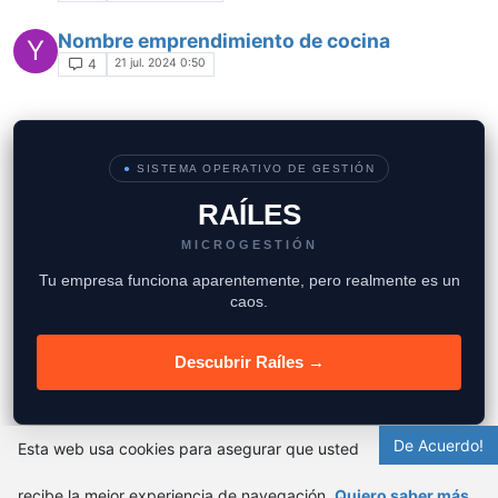
Nombre emprendimiento de cocina
Y
21 jul. 2024 0:50
4
●
SISTEMA OPERATIVO DE GESTIÓN
RAÍLES
MICROGESTIÓN
Tu empresa funciona aparentemente, pero realmente es un
caos.
Descubrir Raíles →
De Acuerdo!
Esta web usa cookies para asegurar que usted
recibe la mejor experiencia de navegación.
Quiero saber más