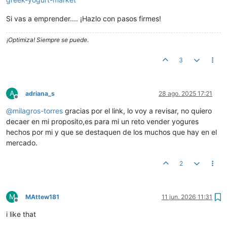
Si vas a emprender.... ¡Hazlo con pasos firmes!
¡Optimiza! Siempre se puede.
3
A
adriana_s
28 ago. 2025 17:21
Desconectado
@
milagros-torres
gracias por el link, lo voy a revisar, no quiero
decaer en mi proposito,es para mi un reto vender yogures
hechos por mi y que se destaquen de los muchos que hay en el
mercado.
2
M
MAttew181
11 jun. 2026 11:31
Desconectado
i like that