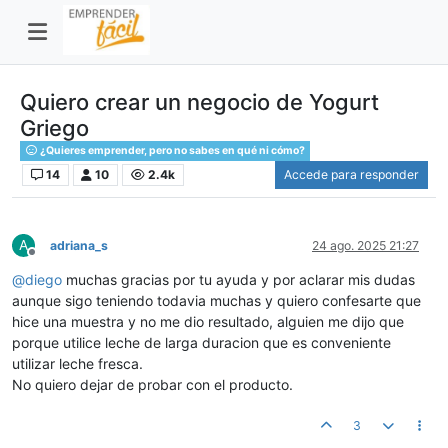
Quiero crear un negocio de Yogurt
Griego
¿Quieres emprender, pero no sabes en qué ni cómo?
14
10
2.4k
Accede para responder
A
adriana_s
24 ago. 2025 21:27
Desconectado
@
diego
muchas gracias por tu ayuda y por aclarar mis dudas
aunque sigo teniendo todavia muchas y quiero confesarte que
hice una muestra y no me dio resultado, alguien me dijo que
porque utilice leche de larga duracion que es conveniente
utilizar leche fresca.
No quiero dejar de probar con el producto.
3