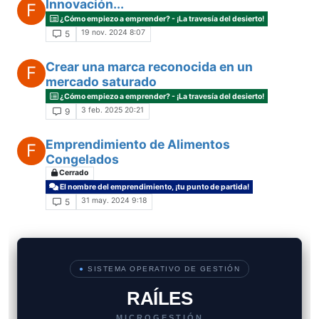
Innovación...
F
¿Cómo empiezo a emprender? - ¡La travesía del desierto!
19 nov. 2024 8:07
5
Crear una marca reconocida en un
F
mercado saturado
¿Cómo empiezo a emprender? - ¡La travesía del desierto!
3 feb. 2025 20:21
9
Emprendimiento de Alimentos
F
Congelados
Cerrado
El nombre del emprendimiento, ¡tu punto de partida!
31 may. 2024 9:18
5
●
SISTEMA OPERATIVO DE GESTIÓN
RAÍLES
MICROGESTIÓN