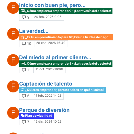
Inicio con buen pie, pero...
F
¿Cómo empiezo a emprender? - ¡La travesía del desierto!
24 feb. 2026 9:06
9
La verdad...
F
¿Es tu emprendimiento para ti? ¡Evalúa tu idea de negocio!
20 ene. 2026 16:49
10
Del miedo al primer cliente...
F
¿Cómo empiezo a emprender? - ¡La travesía del desierto!
11 oct. 2025 10:00
11
Captación de talento
F
¿Quieres emprender, pero no sabes en qué ni cómo?
11 feb. 2025 14:28
6
Parque de diversión
F
Plan de viabilidad
12 dic. 2024 10:29
7