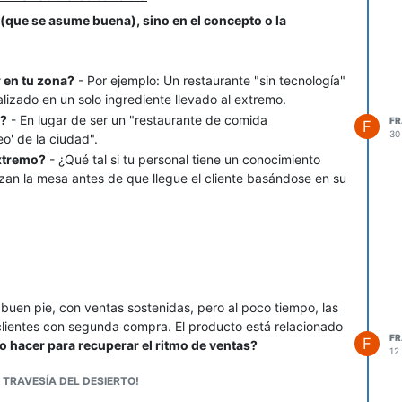
 (que se asume buena), sino en el concepto o la
r en tu zona?
- Por ejemplo: Un restaurante "sin tecnología"
lizado en un solo ingrediente llevado al extremo.
a?
- En lugar de ser un "restaurante de comida
F
F
30
eo' de la ciudad".
extremo?
- ¿Qué tal si tu personal tiene un conocimiento
izan la mesa antes de que llegue el cliente basándose en su
uen pie, con ventas sostenidas, pero al poco tiempo, las
lientes con segunda compra. El producto está relacionado
F
F
 hacer para recuperar el ritmo de ventas?
12
 TRAVESÍA DEL DESIERTO!