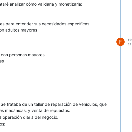
ntaré analizar cómo validarla y monetizarla:
res para entender sus necesidades específicas
con adultos mayores
F
F
21
s con personas mayores
es
bar el concepto
Se trataba de un taller de reparación de vehículos, que
nes mecánicas, y venta de repuestos.
verificación avanzada de voluntarios, más solicitudes
a operación diaria del negocio.
os:
osa