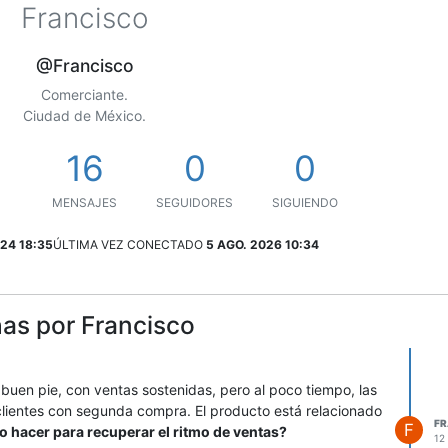
Francisco
@Francisco
Comerciante.
Ciudad de México.
16
0
0
MENSAJES
SEGUIDORES
SIGUIENDO
24 18:35
ÚLTIMA VEZ CONECTADO
5 AGO. 2026 10:34
as por Francisco
uen pie, con ventas sostenidas, pero al poco tiempo, las
lientes con segunda compra. El producto está relacionado
F
F
 hacer para recuperar el ritmo de ventas?
12