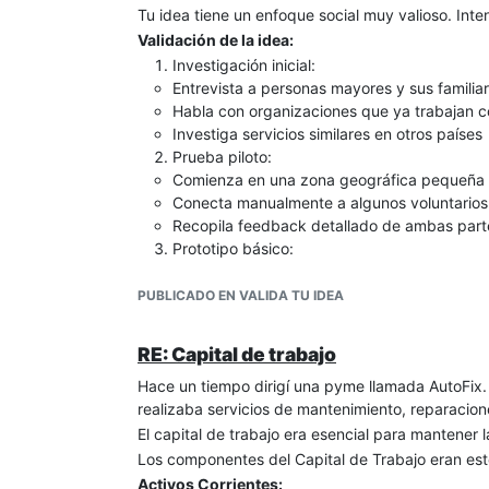
Tu idea tiene un enfoque social muy valioso. Inte
Validación de la idea:
Investigación inicial:
Entrevista a personas mayores y sus familia
Habla con organizaciones que ya trabajan 
Investiga servicios similares en otros países
Prueba piloto:
Comienza en una zona geográfica pequeña
Conecta manualmente a algunos voluntario
Recopila feedback detallado de ambas part
Prototipo básico:
Crea una versión simple de la app para pro
Enfócate en las funcionalidades esenciales
PUBLICADO EN VALIDA TU IDEA
Mide la adopción y retención de usuarios
Modelos de ingresos potenciales:
RE: Capital de trabajo
Modelo Freemium:
Hace un tiempo dirigí una pyme llamada AutoFix. 
Versión básica gratuita
realizaba servicios de mantenimiento, reparacio
Versión premium con funciones adicionales (
El capital de trabajo era esencial para mantener l
mensuales, prioridad en matching)
Comisión por servicio:
Los componentes del Capital de Trabajo eran est
Pequeño porcentaje por cada conexión exit
Activos Corrientes: