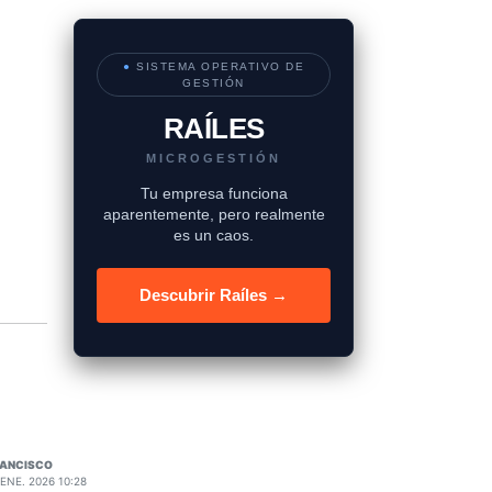
●
SISTEMA OPERATIVO DE
GESTIÓN
RAÍLES
MICROGESTIÓN
Tu empresa funciona
aparentemente, pero realmente
es un caos.
Descubrir Raíles →
RANCISCO
 ENE. 2026 10:28