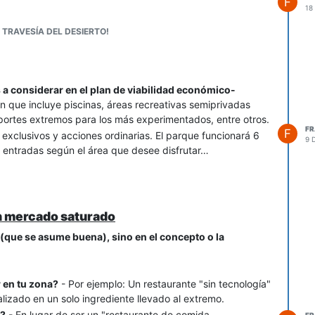
F
18
 TRAVESÍA DEL DESIERTO!
 a considerar en el plan de viabilidad económico-
n que incluye piscinas, áreas recreativas semiprivadas
eportes extremos para los más experimentados, entre otros.
F
F
exclusivos y acciones ordinarias. El parque funcionará 6
9 
á entradas según el área que desee disfrutar…
un mercado saturado
 (que se asume buena), sino en el concepto o la
r en tu zona?
- Por ejemplo: Un restaurante "sin tecnología"
lizado en un solo ingrediente llevado al extremo.
a?
- En lugar de ser un "restaurante de comida
F