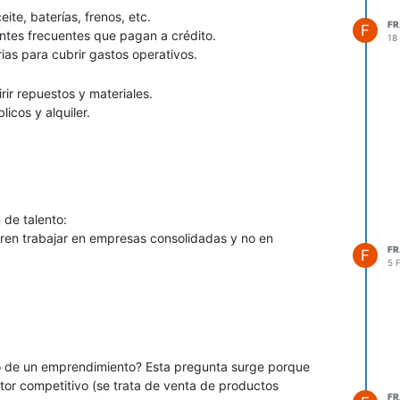
eite, baterías, frenos, etc.
F
F
entes frecuentes que pagan a crédito.
18
ios) ofrezcan servicios pagados
ias para cubrir gastos operativos.
lataforma
ir repuestos y materiales.
licos y alquiler.
hogar
 siguiente:
ra atender a los clientes rápidamente.
rometer el flujo de caja.
les estuviesen cubiertos, sin interrupciones.
 de talento:
os en particular, deja un mensaje. Podría ayudarte a
eren trabajar en empresas consolidadas y no en
F
F
o que más te interese. También puedes escribirme
5 
o de un emprendimiento? Esta pregunta surge porque
tor competitivo (se trata de venta de productos
F