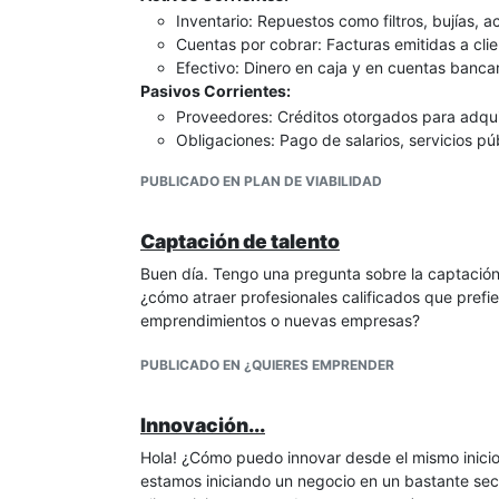
Tarifas variables según el tipo de servicio
Inventario: Repuestos como filtros, bujías, ac
Suscripción para voluntarios profesionales:
Cuentas por cobrar: Facturas emitidas a cli
Permitir que profesionales (no solo voluntar
Efectivo: Dinero en caja y en cuentas bancar
Cobrar una cuota mensual por acceso a la p
Pasivos Corrientes:
Partnerships:
Proveedores: Créditos otorgados para adquir
Colaboraciones con residencias de ancianos
Obligaciones: Pago de salarios, servicios púb
Alianzas con empresas de servicios para el 
El capital de trabajo era clave para AutoFix por lo
Convenios con aseguradoras
PUBLICADO EN PLAN DE VIABILIDAD
Permitía mantener un inventario adecuado pa
Servicios adicionales:
Facilitaba ofrecer crédito a clientes sin comp
Verificación de antecedentes de voluntarios
Aseguraba que los gastos operativos esencia
Captación de talento
Seguro para las actividades
Formación para voluntarios
Buen día. Tengo una pregunta sobre la captación
Si quieres profundizar en alguno de estos aspect
¿cómo atraer profesionales calificados que prefi
desarrollar un plan más detallado para el model
emprendimientos o nuevas empresas?
directamente -
informa.Ticamerida@gmail.com
PUBLICADO EN ¿QUIERES EMPRENDER
Innovación...
Hola! ¿Cómo puedo innovar desde el mismo inici
estamos iniciando un negocio en un bastante sec