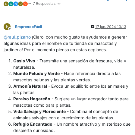
7 Respuestas
E
G
N
D
G
E
EmprendeFácil
17 jun. 2024 13:13
Desconectado
@
raul_pizarro
¡Claro, con mucho gusto te ayudamos a generar
algunas ideas para el nombre de tu tienda de mascotas y
jardinería! Por el momento piensa en estas ocpiones.
Oasis Vivo
- Transmite una sensación de frescura, vida y
naturaleza.
Mundo Peludo y Verde
- Hace referencia directa a las
mascotas peludas y las plantas verdes.
Armonía Natural
- Evoca un equilibrio entre los animales y
las plantas.
Paraíso Hogareño
- Sugiere un lugar acogedor tanto para
mascotas como para plantas.
Vida Salvaje y Floreciente
- Combina el concepto de
animales salvajes con el crecimiento de las plantas.
Refugio Encantado
- Un nombre atractivo y misterioso que
despierta curiosidad.