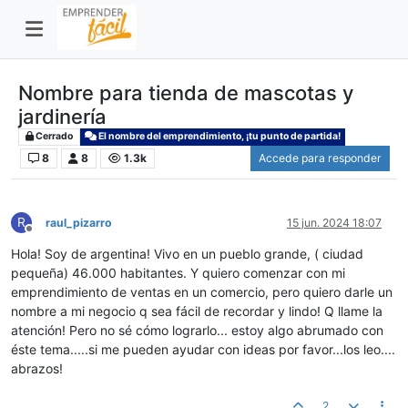
Nombre para tienda de mascotas y
jardinería
Cerrado
El nombre del emprendimiento, ¡tu punto de partida!
8
8
1.3k
Accede para responder
R
raul_pizarro
15 jun. 2024 18:07
Desconectado
Hola! Soy de argentina! Vivo en un pueblo grande, ( ciudad
pequeña) 46.000 habitantes. Y quiero comenzar con mi
emprendimiento de ventas en un comercio, pero quiero darle un
nombre a mi negocio q sea fácil de recordar y lindo! Q llame la
atención! Pero no sé cómo lograrlo... estoy algo abrumado con
éste tema.....si me pueden ayudar con ideas por favor...los leo....
abrazos!
2