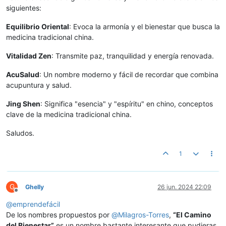
siguientes:
Equilibrio Oriental
: Evoca la armonía y el bienestar que busca la
medicina tradicional china.
Vitalidad Zen
: Transmite paz, tranquilidad y energía renovada.
AcuSalud
: Un nombre moderno y fácil de recordar que combina
acupuntura y salud.
Jing Shen
: Significa "esencia" y "espíritu" en chino, conceptos
clave de la medicina tradicional china.
Saludos.
1
G
Ghelly
26 jun. 2024 22:09
Desconectado
@
emprendefácil
De los nombres propuestos por
@
Milagros-Torres
,
“El Camino
del Bienestar”
es un nombre bastante interesante que pudieras