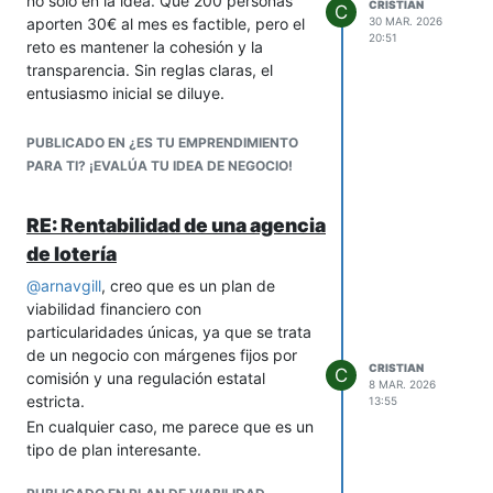
no solo en la idea. Que 200 personas
importante elegir buenos
CRISTIAN
C
aporten 30€ al mes es factible, pero el
proveedores...
30 MAR. 2026
20:51
reto es mantener la cohesión y la
Por lo pronto, no intentes hacer todo a
transparencia. Sin reglas claras, el
la vez. Primero asegura que tu producto
entusiasmo inicial se diluye.
sea impecable y que tus finanzas estén
en orden; el marketing y el éxito
Mi consejo: Define desde el inicio cómo
vendrán por añadidura.
se toman las decisiones (votación,
PUBLICADO EN ¿ES TU EMPRENDIMIENTO
comité, etc.), qué pasa si alguien no
¡el camino es retador, pero vale mucho
PARA TI? ¡EVALÚA TU IDEA DE NEGOCIO!
cumple su parte, y cómo se reparten
la pena!.
ganancias/pérdidas. Usa herramientas
RE: Rentabilidad de una agencia
digitales para gestionar aportes y
de lotería
comunicación (un Trello o Discord
ayuda). Y sobre todo, empieza con un
@
arnavgill
, creo que es un plan de
proyecto piloto pequeño para probar el
viabilidad financiero con
modelo antes de escalar.
particularidades únicas, ya que se trata
Sobre el tipo de negocio: Los digitales
de un negocio con márgenes fijos por
CRISTIAN
C
suelen ser más ágiles y con menos
comisión y una regulación estatal
8 MAR. 2026
barreras de entrada (ej.: un e-
estricta.
13:55
commerce de nicho o una plataforma
En cualquier caso, me parece que es un
de servicios). Si vas por lo físico,
tipo de plan interesante.
asegúrate de que el mercado local lo
demande. Aquí, un estudio de viabilidad