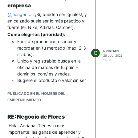
empresa
Zent
o
Pivot
(minimalista y control)
vendrán por añadidura.
Moni AI
o
Level Up
(tecnológico y
¡el camino es retador, pero vale mucho
@
jhonger
, .... ¡Sí, pueden ser iguales!, y
gamificado)
la pena!.
en calzado suele ser lo más práctico y
fuerte (ej. Nike, Adidas, Camper).
Cómo elegirlos (prioridad):
Fácil de pronunciar, escribir y
recordar en tu mercado (máx. 2-3
CRISTIAN
C
sílabas).
28 JUL. 2026
Único y registrable: busca en la
14:06
oficina de marcas de tu país +
dominios .com/.es y redes.
Sugiere el producto o valor sin ser
genérico: confort, estilo, origen,
material o actitud (p. ej.
PUBLICADO EN EL NOMBRE DEL
“HuellaViva”, “PasoLibre”,
EMPRENDIMIENTO
“PasoÚnico”).
Escalable: que no limite si mañana
RE: Negocio de Flores
fabricas zapatillas, botas o
¡Hola, Adriana! Tienes lo más
accesorios.
importante: las ganas de aprender y
Prueba rápida: dícela en voz alta a