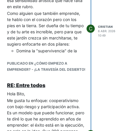
esa sensibilidad artística que hace falta
5 personas y pregunta qué sienten
en este rubro.
(calidad, precio, estilo).
Recomendación concreta:
Como alguien que también emprende,
Usa el mismo nombre para empresa y
te hablo con el corazón pero con los
marca si es fuerte y disponible. Solo
pies en la tierra. Ser dueña de tu tiempo
CRISTIAN
C
sepáralos si la razón social tiene que ser
y de tu arte es increíble, pero para que
6 ABR. 2026
10:49
muy formal/legal y quieres una marca
este jardín crezca sin marchitarse, te
más comercial y aspiracional.
sugiero enfocarte en dos pilares:
Evita nombres demasiado descriptivos
Domina la "supervivencia" de la
(“Zapatos Calidad SA”) porque no
flor: Antes que el diseño, aprende
protegen ni diferencian.
el cuidado poscosecha (cortes,
PUBLICADO EN ¿CÓMO EMPIEZO A
agua y temperatura). Un arreglo
EMPRENDER? - ¡LA TRAVESÍA DEL DESIERTO!
hermoso que dura poco es una
mala señal para tu marca.
RE: Entre todos
Amístate con los números: Al
Hola Bito,
trabajar con productos vivos, el
Me gusta tu enfoque: cooperativismo
inventario se pierde rápido.
con bajo riesgo y participación activa.
Controlar tus costos y la "merma"
Es un modelo que puede funcionar, pero
(lo que se marchita) es lo que hará
te diré lo que he aprendido en años de
que esto sea un negocio real y no
emprender: el éxito está en la ejecución,
un gasto costoso. También es muy