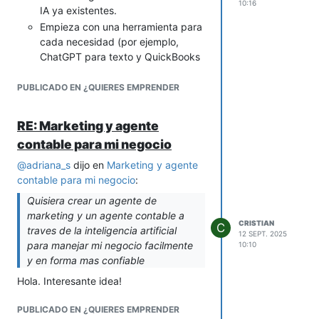
Considera un nombre de dos sílabas
10:16
muchísima demanda.
IA ya existentes.
que combine tecnología con
Empieza con una herramienta para
comodidad. Diría que estos son los
cada necesidad (por ejemplo,
mejores:
ChatGPT para texto y QuickBooks
Zent
o
Pivot
(minimalista y control)
para finanzas).
Moni AI
o
Level Up
(tecnológico y
PUBLICADO EN ¿QUIERES EMPRENDER
A medida que las dominas, puedes
gamificado)
explorar cómo conectarlas entre sí
(por ejemplo, usar Zapier o
RE: Marketing y agente
Make.com
) para que trabajen de
contable para mi negocio
forma más automática, creando tu
propio “agente” personalizado que
@
adriana_s
dijo en
Marketing y agente
maneje tu negocio de manera más
contable para mi negocio
:
fácil y confiable.
Quisiera crear un agente de
Es cuestión de probar...
marketing y un agente contable a
CRISTIAN
C
traves de la inteligencia artificial
12 SEPT. 2025
para manejar mi negocio facilmente
10:10
y en forma mas confiable
Hola. Interesante idea!
PUBLICADO EN ¿QUIERES EMPRENDER