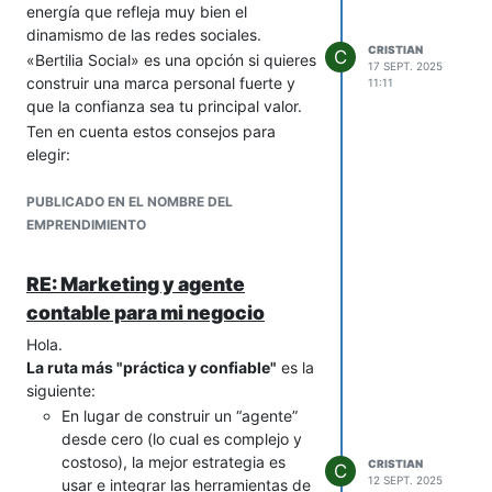
y muy Gen Z.
energía que refleja muy bien el
Vibe Check
(o Vibe Money): Un
dinamismo de las redes sociales.
término moderno que sugiere
CRISTIAN
C
«Bertilia Social» es una opción si quieres
17 SEPT. 2025
revisar el "estado de ánimo" o
construir una marca personal fuerte y
11:11
salud de tus finanzas.
que la confianza sea tu principal valor.
3- Nombres con un toque futurista y
Ten en cuenta estos consejos para
de solución
elegir:
Ideales para un producto que utiliza un
Verifica disponibilidad: Antes de
chatbot y tecnología avanzada para
PUBLICADO EN EL NOMBRE DEL
enamorarte de uno, fíjate si el
simplificar tareas.
EMPRENDIMIENTO
nombre de usuario está libre en
Ruta
(o Rutina): Sugiere un camino
Instagram, Facebook y si el
claro y la facilidad de establecer
dominio web (.com, .cl, .com.ar,
RE: Marketing y agente
hábitos financieros automáticos.
etc.) está disponible.
NEXO
(o NEXUS): Implica la
contable para mi negocio
Pronúncialo en voz alta: ¿Suena
conexión central entre tus
bien? ¿Es fácil de decir y de
Hola.
ingresos, gastos y metas. Corto y
recordar?
La ruta más "práctica y confiable"
es la
fuerte.
Pide opiniones: Consulta con
siguiente:
Flow
(o Flo.App): Indica un control
amigos o potenciales clientes cuál
En lugar de construir un “agente”
fluido y sin estrés del dinero. Es
les genera mejor sensación.
desde cero (lo cual es complejo y
muy apto para un ícono.
¡Muchísimo éxito con tu
costoso), la mejor estrategia es
CRISTIAN
C
¿Mi recomendación?
emprendimiento! Es un mercado con
12 SEPT. 2025
usar e integrar las herramientas de