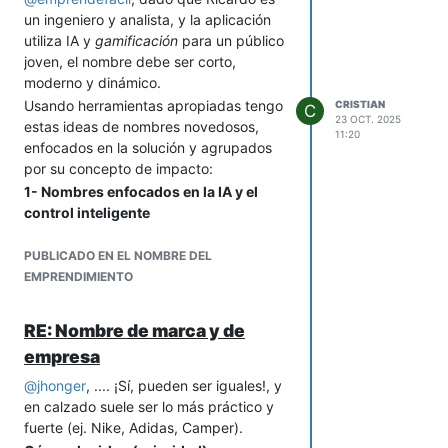
comprometida, esto puede ser grande.
un ingeniero y analista, y la aplicación
utiliza IA y
gamificación
para un público
joven, el nombre debe ser corto,
moderno y dinámico.
Usando herramientas apropiadas tengo
CRISTIAN
C
23 OCT. 2025
estas ideas de nombres novedosos,
11:20
enfocados en la solución y agrupados
por su concepto de impacto:
1- Nombres enfocados en la IA y el
control inteligente
Estos nombres sugieren que la
aplicación piensa por el usuario,
PUBLICADO EN EL NOMBRE DEL
ofreciendo control de forma tecnológica
EMPRENDIMIENTO
y simplificada.
Synapse
(o Synapsi): Evoca la
RE: Nombre de marca y de
sinapsis neuronal, sugiriendo un
empresa
cerebro financiero inteligente y
conexión rápida.
@
jhonger
, .... ¡Sí, pueden ser iguales!, y
Moni AI
(Money + AI): Corto,
en calzado suele ser lo más práctico y
moderno y con el término "AI"
fuerte (ej. Nike, Adidas, Camper).
(Inteligencia Artificial)