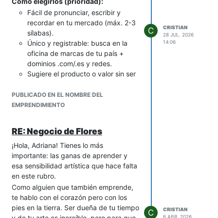
Cómo elegirlos (prioridad):
directamente.
Fácil de pronunciar, escribir y
Zent
(De "Zen" y "Account"):
recordar en tu mercado (máx. 2-3
CRISTIAN
C
Sugiere paz mental y equilibrio en
sílabas).
28 JUL. 2026
las cuentas, con un sonido
Único y registrable: busca en la
14:06
moderno y minimalista.
oficina de marcas de tu país +
2- Nombres enfocados en la sencillez
dominios .com/.es y redes.
y la gamificación
Sugiere el producto o valor sin ser
Estos nombres son amigables,
genérico: confort, estilo, origen,
dinámicos y sugieren un control
material o actitud (p. ej.
PUBLICADO EN EL NOMBRE DEL
financiero fácil y divertido.
“HuellaViva”, “PasoLibre”,
EMPRENDIMIENTO
Pívot
(o Pivot): Propone un cambio
“PasoÚnico”).
de dirección positivo y control para
Escalable: que no limite si mañana
RE: Negocio de Flores
reorientar las finanzas. Es corto y
fabricas zapatillas, botas o
dinámico.
¡Hola, Adriana! Tienes lo más
accesorios.
Level Up
(o Level Up Finance): Una
importante: las ganas de aprender y
Prueba rápida: dícela en voz alta a
referencia directa a la
gamificación
esa sensibilidad artística que hace falta
5 personas y pregunta qué sienten
y la mejora constante. Es moderno
en este rubro.
(calidad, precio, estilo).
y muy Gen Z.
Recomendación concreta:
Como alguien que también emprende,
Vibe Check
(o Vibe Money): Un
Usa el mismo nombre para empresa y
te hablo con el corazón pero con los
término moderno que sugiere
marca si es fuerte y disponible. Solo
pies en la tierra. Ser dueña de tu tiempo
CRISTIAN
C
revisar el "estado de ánimo" o
sepáralos si la razón social tiene que ser
y de tu arte es increíble, pero para que
6 ABR. 2026