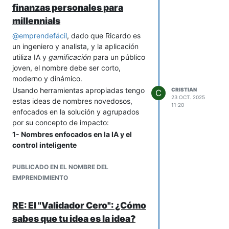
finanzas personales para
millennials
@
emprendefácil
, dado que Ricardo es
un ingeniero y analista, y la aplicación
utiliza IA y
gamificación
para un público
joven, el nombre debe ser corto,
moderno y dinámico.
Usando herramientas apropiadas tengo
CRISTIAN
C
23 OCT. 2025
estas ideas de nombres novedosos,
11:20
enfocados en la solución y agrupados
por su concepto de impacto:
1- Nombres enfocados en la IA y el
control inteligente
Estos nombres sugieren que la
aplicación piensa por el usuario,
PUBLICADO EN EL NOMBRE DEL
ofreciendo control de forma tecnológica
EMPRENDIMIENTO
y simplificada.
Synapse
(o Synapsi): Evoca la
RE: El "Validador Cero": ¿Cómo
sinapsis neuronal, sugiriendo un
sabes que tu idea es la idea?
cerebro financiero inteligente y