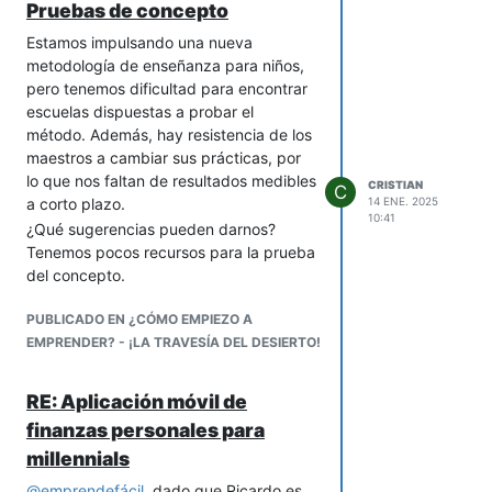
Pruebas de concepto
marcha? ¿Qué implicaría evaluar esta
digitales para gestionar aportes y
idea en particular?
comunicación (un Trello o Discord
Estamos impulsando una nueva
ayuda). Y sobre todo, empieza con un
metodología de enseñanza para niños,
proyecto piloto pequeño para probar el
pero tenemos dificultad para encontrar
modelo antes de escalar.
escuelas dispuestas a probar el
método. Además, hay resistencia de los
Sobre el tipo de negocio: Los digitales
maestros a cambiar sus prácticas, por
suelen ser más ágiles y con menos
lo que nos faltan de resultados medibles
barreras de entrada (ej.: un e-
CRISTIAN
C
a corto plazo.
14 ENE. 2025
commerce de nicho o una plataforma
10:41
de servicios). Si vas por lo físico,
¿Qué sugerencias pueden darnos?
asegúrate de que el mercado local lo
Tenemos pocos recursos para la prueba
demande. Aquí, un estudio de viabilidad
del concepto.
rápido (aunque sea con encuestas en
PUBLICADO EN ¿CÓMO EMPIEZO A
redes) te ahorrará dolores de cabeza.
EMPRENDER? - ¡LA TRAVESÍA DEL DESIERTO!
Si quieres hablar de detalles prácticos
—desde cómo estructurar la
cooperativa hasta cómo atraer a las
RE: Aplicación móvil de
primeras personas—, cuento con
finanzas personales para
experiencia en pymes y me encantaría
millennials
aportar. El camino es tan importante
como el destino, y con gente
@
emprendefácil
, dado que Ricardo es