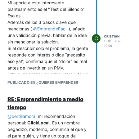
conexión rápida.
Mi aporte a este interesante
Moni AI
(Money + AI): Corto,
planteamiento es el "Test del Silencio".
moderno y con el término "AI"
Eso es...
(Inteligencia Artificial)
Además de los 3 pasos clave que
directamente.
mencionas (
@
EmprendeFácil
), añado
Zent
(De "Zen" y "Account"):
una validación previa: hablar de la idea
CRISTIAN
C
Sugiere paz mental y equilibrio en
sin mencionar la solución.
1 OCT. 2025
10:06
las cuentas, con un sonido
Si al describir solo el problema, la gente
moderno y minimalista.
responde con interés o dice “¡necesito
2- Nombres enfocados en la sencillez
eso ya!”, confirma que el "dolor" es real
y la gamificación
antes de invertir en un PMV.
Esto evita sesgar las entrevistas y te da
Estos nombres son amigables,
claridad desde el día uno.
dinámicos y sugieren un control
PUBLICADO EN ¿QUIERES EMPRENDER
financiero fácil y divertido.
Pívot
(o Pivot): Propone un cambio
RE: Emprendimiento a medio
de dirección positivo y control para
tiempo
reorientar las finanzas. Es corto y
dinámico.
@
bertiliamora
, mi recomendación
Level Up
(o Level Up Finance): Una
personal:
ClickLocal
. Es un nombre
referencia directa a la
gamificación
pegadizo, moderno, comunica el qué y
y la mejora constante. Es moderno
el para quién, y tiene un toque de