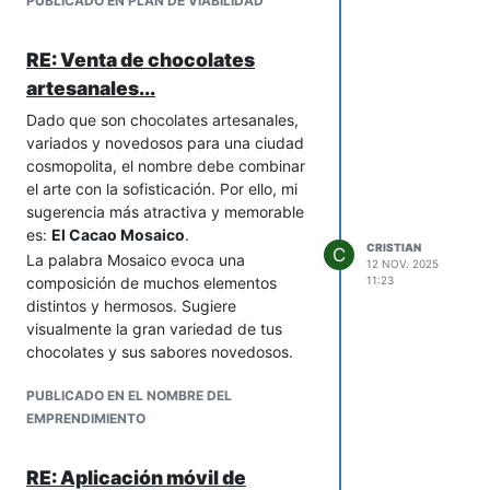
PUBLICADO EN PLAN DE VIABILIDAD
rápido (aunque sea con encuestas en
redes) te ahorrará dolores de cabeza.
RE: Venta de chocolates
Si quieres hablar de detalles prácticos
artesanales...
—desde cómo estructurar la
cooperativa hasta cómo atraer a las
Dado que son chocolates artesanales,
primeras personas—, cuento con
variados y novedosos para una ciudad
experiencia en pymes y me encantaría
cosmopolita, el nombre debe combinar
aportar. El camino es tan importante
el arte con la sofisticación. Por ello, mi
como el destino, y con gente
sugerencia más atractiva y memorable
comprometida, esto puede ser grande.
es:
El Cacao Mosaico
.
CRISTIAN
C
La palabra Mosaico evoca una
12 NOV. 2025
composición de muchos elementos
11:23
distintos y hermosos. Sugiere
visualmente la gran variedad de tus
chocolates y sus sabores novedosos.
PUBLICADO EN EL NOMBRE DEL
EMPRENDIMIENTO
RE: Aplicación móvil de