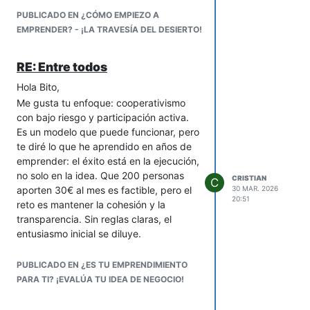
modelos).
PUBLICADO EN ¿CÓMO EMPIEZO A
Financiamiento
(con diferentes
EMPRENDER? - ¡LA TRAVESÍA DEL DESIERTO!
opciones de crédito).
Seguros
(asesoría a los clientes y
RE: Entre todos
gestión de trámites).
Hola Bito,
Taller mecánico
(mantenimientos,
reparaciones y
personalizaciones
).
Me gusta tu enfoque: cooperativismo
Venta de repuestos y accesorios
con bajo riesgo y participación activa.
(stock de productos originales y de
Es un modelo que puede funcionar, pero
alta calidad).
te diré lo que he aprendido en años de
Asesoría personalizada
(apoyo al
emprender: el éxito está en la ejecución,
cliente para elegir la moto ideal
no solo en la idea. Que 200 personas
CRISTIAN
C
según sus necesidades y
aporten 30€ al mes es factible, pero el
30 MAR. 2026
20:51
presupuesto).
reto es mantener la cohesión y la
Comunidades de motociclistas
transparencia. Sin reglas claras, el
(eventos y actividades para
entusiasmo inicial se diluye.
fomentar la interacción entre
Mi consejo: Define desde el inicio cómo
clientes).
se toman las decisiones (votación,
PUBLICADO EN ¿ES TU EMPRENDIMIENTO
Sin duda, parece un negocio rentable…
comité, etc.), qué pasa si alguien no
PARA TI? ¡EVALÚA TU IDEA DE NEGOCIO!
¿Deberíamos evaluar con detenimiento
cumple su parte, y cómo se reparten
la idea o pasamos a la puesta en
ganancias/pérdidas. Usa herramientas