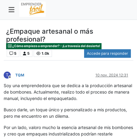
¿Empaque artesanal o más
profesional?
¿Cómo empiezo a emprender? - ¡La travesía del desierto!
5
5
1.0k
Accede para responder
T
TQM
10 nov. 2024 12:31
Desconectado
Soy una emprendedora que se dedica a la producción artesanal
de bombones. Actualmente, realizo todo el proceso de manera
manual, incluyendo el empaquetado.
Busco darle, un toque único y personalizado a mis productos,
pero me encuentro en un dilema.
Por un lado, valoro mucho la esencia artesanal de mis bombones
y creo que empaques industrializados podrían restarle