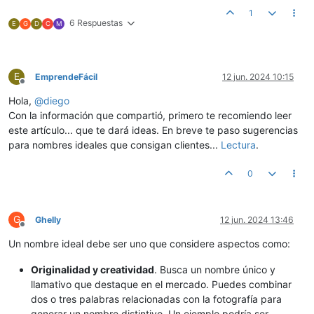
1
6 Respuestas
E
G
D
C
M
E
EmprendeFácil
12 jun. 2024 10:15
Desconectado
Hola,
@
diego
Con la información que compartió, primero te recomiendo leer
este artículo... que te dará ideas. En breve te paso sugerencias
para nombres ideales que consigan clientes...
Lectura
.
0
G
Ghelly
12 jun. 2024 13:46
Desconectado
Un nombre ideal debe ser uno que considere aspectos como:
Originalidad y creatividad
. Busca un nombre único y
llamativo que destaque en el mercado. Puedes combinar
dos o tres palabras relacionadas con la fotografía para
generar un nombre distintivo. Un ejemplo podría ser