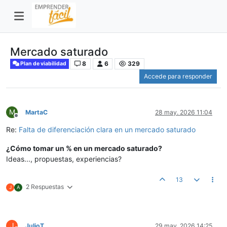
Mercado saturado
8
6
329
Plan de viabilidad
Accede para responder
M
MartaC
28 may. 2026 11:04
Desconectado
Re:
Falta de diferenciación clara en un mercado saturado
¿Cómo tomar un % en un mercado saturado?
Ideas..., propuestas, experiencias?
13
2 Respuestas
J
A
J
JulioT
29 may. 2026 14:25