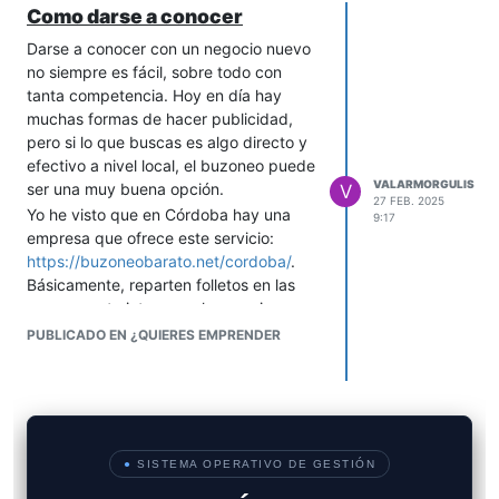
Como darse a conocer
Darse a conocer con un negocio nuevo
no siempre es fácil, sobre todo con
tanta competencia. Hoy en día hay
muchas formas de hacer publicidad,
pero si lo que buscas es algo directo y
efectivo a nivel local, el buzoneo puede
VALARMORGULIS
ser una muy buena opción.
V
27 FEB. 2025
Yo he visto que en Córdoba hay una
9:17
empresa que ofrece este servicio:
https://buzoneobarato.net/cordoba/
.
Básicamente, reparten folletos en las
zonas que te interesen, lo que viene
genial si tu negocio depende de clientes
PUBLICADO EN ¿QUIERES EMPRENDER
cercanos (como tiendas, restaurantes,
academias, etc.).
Además, si lo combinas con redes
sociales o alguna promo especial en los
folletos, puede atraer más clientes.
●
SISTEMA OPERATIVO DE GESTIÓN