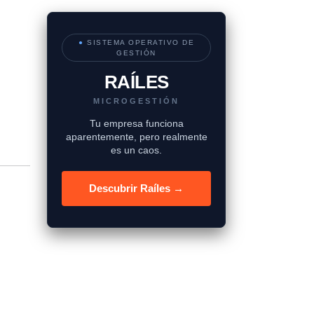
●
SISTEMA OPERATIVO DE
GESTIÓN
RAÍLES
MICROGESTIÓN
Tu empresa funciona
aparentemente, pero realmente
es un caos.
Descubrir Raíles →