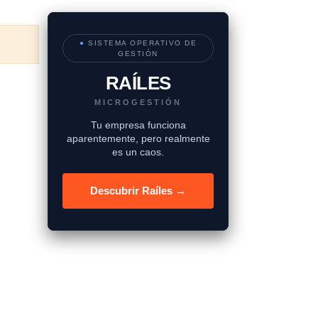
●
SISTEMA OPERATIVO DE
GESTIÓN
RAÍLES
MICROGESTIÓN
Tu empresa funciona
aparentemente, pero realmente
es un caos.
Descubrir Raíles →