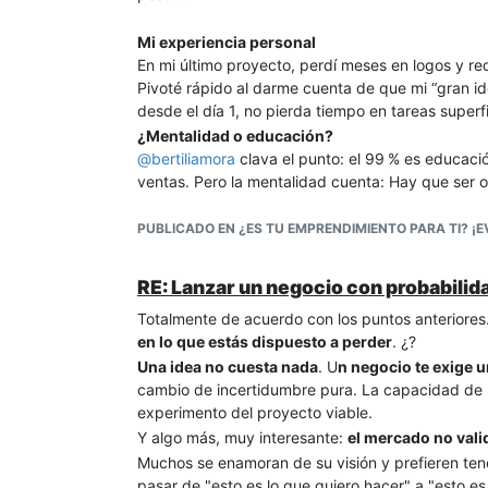
Mi experiencia personal
En mi último proyecto, perdí meses en logos y re
Pivoté rápido al darme cuenta de que mi “gran idea
desde el día 1, no pierda tiempo en tareas superfi
¿Mentalidad o educación?
@
bertiliamora
clava el punto: el 99 % es educaci
ventas. Pero la mentalidad cuenta: Hay que ser o
¿Qué herramienta usas tú para validar ideas ráp
PUBLICADO EN ¿ES TU EMPRENDIMIENTO PARA TI? ¡E
RE: Lanzar un negocio con probabilid
Totalmente de acuerdo con los puntos anteriores
en lo que estás dispuesto a perder
. ¿?
Una idea no cuesta nada
. U
n negocio te exige 
cambio de incertidumbre pura. La capacidad de s
experimento del proyecto viable.
Y algo más, muy interesante:
el mercado no vali
Muchos se enamoran de su visión y prefieren tene
pasar de "esto es lo que quiero hacer" a "esto e