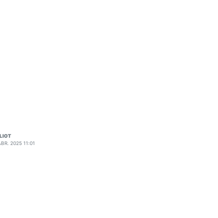
LIOT
ABR. 2025 11:01