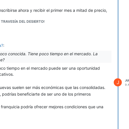
scribirse ahora y recibir el primer mes a mitad de precio,
o especial para familias/parejas.
 TRAVESÍA DEL DESIERTO!
sformaciones de clientes, rutinas cortas y el ambiente del
en Facebook e Instagram para llegar a vecinos de tu
a?
:
encias y conviértelos en embajadores de la marca.
 poco conocida. Tiene poco tiempo en el mercado. La
ne?
e miembros que hayan logrado objetivos. Nada atrae más que
uténticos gracias a tu centro.
poco tiempo en el mercado puede ser una oportunidad
cativos.
para empleados de empresas cercanas, comercios aliados,
JU
J
9 
 nuevas suelen ser más económicas que las consolidadas.
, podrías beneficiarte de ser uno de los primeros
to de 30 días) a precios atractivos y abierta inscripción.
comunidad.
la franquicia podría ofrecer mejores condiciones que una
 asegúrate de que aparece en búsquedas locales.
 visibilidad.
r conocida, el costo de atraer clientes puede ser alto.
tas, tiendas deportivas o influencers locales.