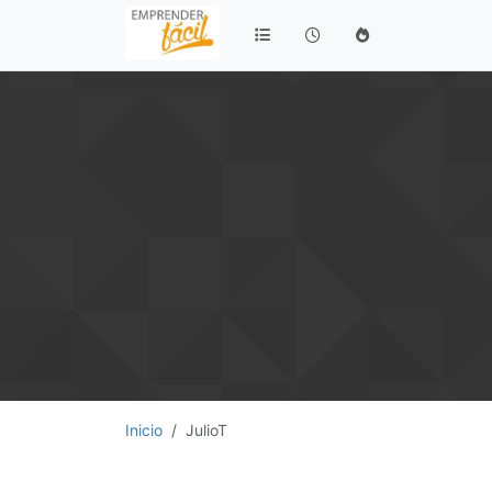
Inicio
JulioT