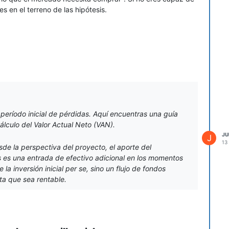
es en el terreno de las hipótesis.
período inicial de pérdidas. Aquí encuentras una guía
álculo del Valor Actual Neto (VAN).
JU
J
13
de la perspectiva del proyecto, el aporte del
les es una entrada de efectivo adicional en los momentos
la inversión inicial
per se
, sino un flujo de fondos
ta que sea rentable.
 no menciona explícitamente cómo tratar el retorno al