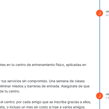
JU
J
23
tiples proveedores)
tes en tu centro de entrenamiento físico, aplicadas en
ocio viable y atractivo
para quienes buscan iniciar un e-
 rápidamente. Requiere
investigación, dedicación,
ar tus servicios sin compromiso. Una semana de clases
 de proveedores
para tener éxito.
 eliminar miedos y barreras de entrada. Asegúrate de que
en enfocarse en nichos específicos, ofrecer un excelente
de tu centro.
JU
J
5 
el centro: por cada amigo que se inscriba gracias a ellos,
is, o incluso un mes sin costo si trae a varios amigos.