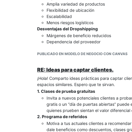
Amplia variedad de productos
Flexibilidad de ubicación
Escalabilidad
Menos riesgos logísticos
Desventajas del Dropshipping
Márgenes de beneficio reducidos
Dependencia del proveedor
Control de calidad limitado
PUBLICADO EN MODELO DE NEGOCIO CON CANVAS
Alta competencia
Problemas de gestión de inventario (con múl
Atención al cliente compleja
RE: Ideas para captar clientes.
¡Hola! Comparto ideas prácticas para captar clien
En general,
el dropshipping es un modelo de neg
espacios similares. Espero que te sirvan.
commerce con una inversión mínima**.
1. Clases de prueba gratuitas
Sin embargo, no es un medio para hacerse 'rico'
Invita a nuevos potenciales clientes a prob
marketing efectivo y una cuidadosa selección
gratis o un “día de puertas abiertas” puede
Los emprendedores exitosos en dropshipping suel
quienes prueben sientan el valor diferencial 
servicio al cliente y construir una marca sólida.
2. Programa de referidos
Motiva a tus actuales clientes a recomendar 
dale beneficios como descuentos, clases grat