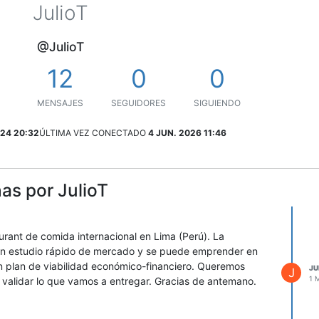
JulioT
@JulioT
12
0
0
MENSAJES
SEGUIDORES
SIGUIENDO
24 20:32
ÚLTIMA VEZ CONECTADO
4 JUN. 2026 11:46
as por JulioT
rant de comida internacional en Lima (Perú). La
 un estudio rápido de mercado y se puede emprender en
n plan de viabilidad económico-financiero. Queremos
JU
J
1 
validar lo que vamos a entregar. Gracias de antemano.