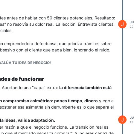
des antes de hablar con 50 clientes potenciales. Resultado:
JU
J
” no resolvía su dolor real. La lección: Entrevista clientes
22
ciales.
ón emprendedora defectuosa, que prioriza trámites sobre
bsesivo con el cliente que paga bien, ignorando el ruido.
ido? ¡Comparte!
VALÚA TU IDEA DE NEGOCIO!
ades de funcionar
. Aportando una "capa" extra:
la diferencia también está
un compromiso asimétrico: pones tiempo, dinero
y ego a
ostener esa asimetría sin derrumbarte es lo que separa el
JU
J
da ideas, valida adaptación.
13
r razón a que el negocio funcione. La transición real es
s lo que el mercado necesita comprar". Si no eres capaz de