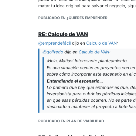
matar tu idea original para salvar el negocio, sigu
PUBLICADO EN ¿QUIERES EMPRENDER
RE: Calculo de VAN
@
emprendefácil
dijo en
Calculo de VAN
:
@
golfredo
dijo en
Calculo de VAN
:
¡Hola, Matías! Interesante planteamiento.
Es una situación común en proyectos con un 
sobre cómo incorporar este escenario en el c
Entendiendo el escenario…
Lo primero que hay que entender es que, des
inversionista para cubrir las pérdidas inicia
en que esas pérdidas ocurren. No es parte de 
destinado a mantener el proyecto a flote has
PUBLICADO EN PLAN DE VIABILIDAD
Hola, Matías. Esta respuesta es correcta, pero
inversionista.