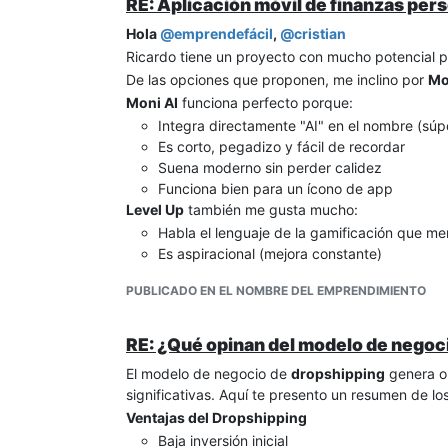
Si el inversionista aporta fondos para cub
RE: Aplicación móvil de finanzas pers
aportes adicionales?
Hola
@
emprendefácil
,
@
cristian
Por ejemplo, si el inversionista aporta $
Ricardo tiene un proyecto con mucho potencial pa
interés, eso debería modelarse como un fl
De las opciones que proponen, me inclino por
Mo
hacia el inversionista.
Moni AI
funciona perfecto porque:
Este punto es fundamental porque el dinero aport
Integra directamente "AI" en el nombre (súp
"regalo".
Es corto, pegadizo y fácil de recordar
Es común que un inversionista espere un retorno p
Suena moderno sin perder calidez
1- Participación en las ganancias futuras
Funciona bien para un ícono de app
2- Repago de los fondos aportados con interese
Level Up
también me gusta mucho:
Si existiera un acuerdo donde el proyecto debe de
Habla el lenguaje de la gamificación que m
interés, esos repagos se convierten en flujos de e
Es aspiracional (mejora constante)
Ojo, si el inversionista se convierte en un socio 
Muy Gen Z y fácil de pronunciar en cualquie
que aportó para cubrir las pérdidas, sino que su r
PUBLICADO EN EL NOMBRE DEL EMPRENDIMIENTO
Si tuviera que elegir..., iría con
Moni AI
por la rel
entonces la respuesta de
@
Golfredo
es adecuad
tecnología desde el nombre mismo.
Zent
también es sólido como alternativa si Ricar
RE: ¿Qué opinan del modelo de negoc
captura mejor la esencia tecnológica + amigable.
El modelo de negocio de
dropshipping
genera op
significativas. Aquí te presento un resumen de lo
Ventajas del Dropshipping
Baja inversión inicial