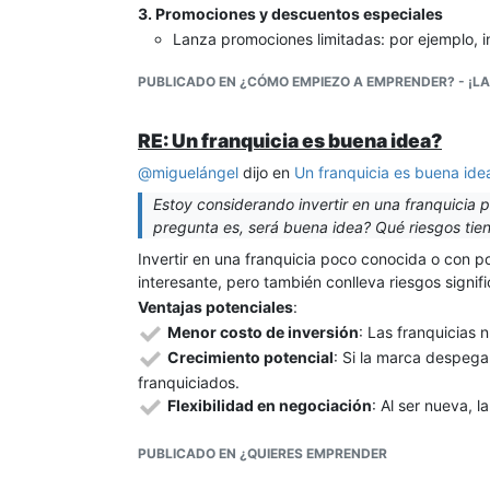
3. Promociones y descuentos especiales
Lanza promociones limitadas: por ejemplo, in
descuento por inscripción trimestral, o preci
PUBLICADO EN ¿CÓMO EMPIEZO A EMPRENDER? - ¡LA
4. Aprovecha las redes sociales
Publica contenido mostrando tus clases, tran
centro. Usa anuncios pagados segmentados 
RE: Un franquicia es buena idea?
zona.
@
miguelángel
dijo en
Un franquicia es buena ide
Pide a los socios que compartan sus experi
5. Testimonios y casos de éxito
Estoy considerando invertir en una franquicia
pregunta es, será buena idea? Qué riesgos tie
Publica fotos, videos o breves historias d
saber que “gente real” consigue resultados a
Invertir en una franquicia poco conocida o con 
6. Alianzas locales
interesante, pero también conlleva riesgos signifi
Ofrece convenios y descuentos exclusivos 
Ventajas potenciales
:
o asociaciones locales.
Menor costo de inversión
: Las franquicias
7. Retos o campañas temáticas
Crecimiento potencial
: Si la marca despega
Organiza desafíos mensuales (por ejemplo, re
franquiciados.
Crea expectación y fomenta el sentido de 
Flexibilidad en negociación
: Al ser nueva, 
Recomendaciones adicionales rápidas:
marca establecida.
Registra tu centro en Google My Business y
PUBLICADO EN ¿QUIERES EMPRENDER
Riesgos principales
:
Haz sorteos o rifas en redes para aumentar tu
️
Falta de reconocimiento de marca
: Al no se
Haz eventos o colaboraciones con nutricionis