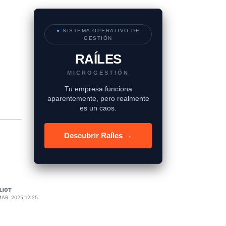
●
SISTEMA OPERATIVO DE
GESTIÓN
RAÍLES
MICROGESTIÓN
Tu empresa funciona
aparentemente, pero realmente
es un caos.
Descubrir Raíles →
LIOT
MAR. 2025 12:25