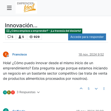
Innovación...
¿Cómo empiezo a emprender? - ¡La travesía del desierto!
5
5
929
Accede para responder
F
Francisco
18 nov. 2024 9:52
Desconectado
Hola! ¿Cómo puedo innovar desde el mismo inicio de un
emprendimiento? Esta pregunta surge porque estamos iniciando
un negocio en un bastante sector competitivo (se trata de venta
de productos alimenticios procesados por nosotros).
5
3 Respuestas
G
E
C