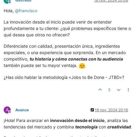
G
Golfredo
18 nov. 2024 20:09
Desconectado
Hola,
@
francisco
La innovación desde el inicio puede venir de entender
profundamente a tu cliente: ¿qué problemas específicos tiene o
qué desea que otros no ofrecen?
Diferénciate con calidad, presentación única, ingredientes
especiales, o una experiencia que sorprenda. En un mercado
competitivo,
tu historia y cómo conectas con tu audiencia
también puede ser tu mayor ventaja.
¿Has oído hablar la metodología «Jobs to Be Done - JTBD»?
5
A
Avance
18 nov. 2024 20:16
Desconectado
¡Hola! Para avanzar en
innovación desde el inicio
, analiza las
tendencias del mercado y combina
tecnología
con
creatividad
.