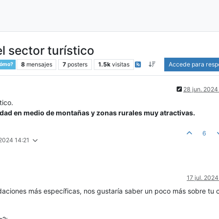
 sector turístico
8
mensajes
7
posters
1.5k
visitas
Accede para resp
cómo?
28 jun. 2024
tico.
dad en medio de montañas y zonas rurales muy atractivas.
6
. 2024 14:21
17 jul. 2024
aciones más específicas, nos gustaría saber un poco más sobre tu 