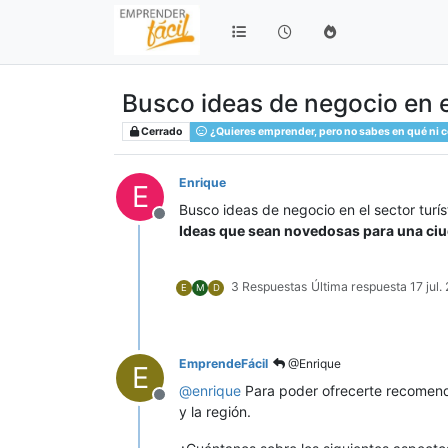
Busco ideas de negocio en el
Cerrado
¿Quieres emprender, pero no sabes en qué ni 
Enrique
E
Busco ideas de negocio en el sector turís
Desconectado
Ideas que sean novedosas para una ciu
3 Respuestas
Última respuesta
17 jul
E
M
D
EmprendeFácil
@Enrique
E
@
enrique
Para poder ofrecerte recomend
Desconectado
y la región.