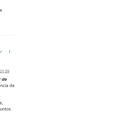
de
 21:39
r de
encia de
s,
puntos