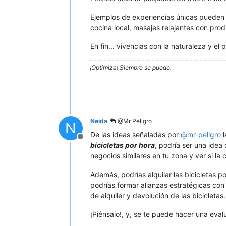
Ejemplos de experiencias únicas pueden s
cocina local, masajes relajantes con prod
En fin... vivencias con la naturaleza y el 
¡Optimiza! Siempre se puede.
Neida
@Mr Peligro
N
De las ideas señaladas por
@
mr-peligro
l
Desconectado
bicicletas por hora
, podría ser una ide
negocios similares en tu zona y ver si la
Además, podrías alquilar las bicicletas 
podrías formar alianzas estratégicas con
de alquiler y devolución de las bicicletas.
¡Piénsalo!, y, se te puede hacer una eva