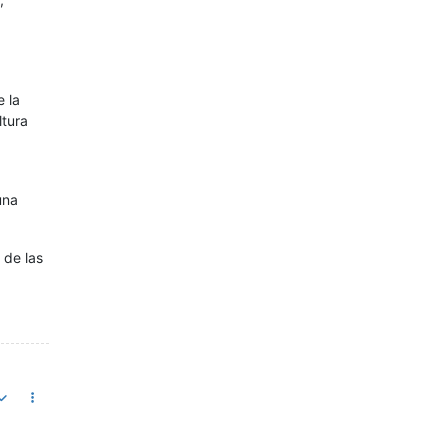
e la
ltura
una
 de las