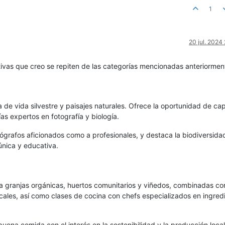
1
20 jul. 2024
ivas que creo se repiten de las categorías mencionadas anteriormen
 de vida silvestre y paisajes naturales. Ofrece la oportunidad de cap
ías expertos en fotografía y biología.
tógrafos aficionados como a profesionales, y destaca la biodiversida
única y educativa.
as a granjas orgánicas, huertos comunitarios y viñedos, combinadas co
cales, así como clases de cocina con chefs especializados en ingred
buena comida con el interés en la sostenibilidad y la producción local