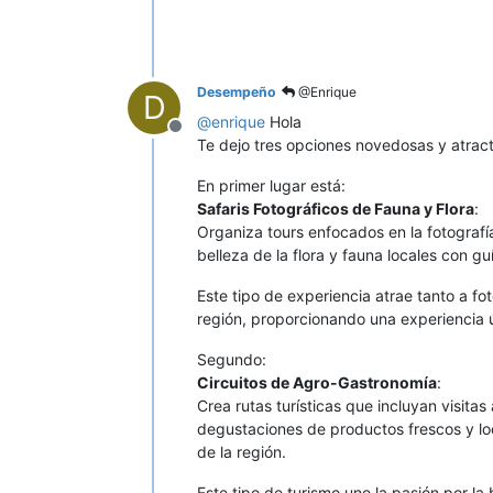
Desempeño
@Enrique
D
@
enrique
Hola
Desconectado
Te dejo tres opciones novedosas y atract
En primer lugar está:
Safaris Fotográficos de Fauna y Flora
:
Organiza tours enfocados en la fotografía
belleza de la flora y fauna locales con gu
Este tipo de experiencia atrae tanto a fo
región, proporcionando una experiencia 
Segundo:
Circuitos de Agro-Gastronomía
:
Crea rutas turísticas que incluyan visit
degustaciones de productos frescos y lo
de la región.
Este tipo de turismo une la pasión por la 