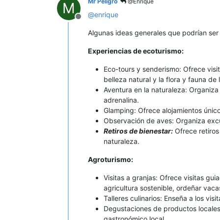
Mr Peligro
@Enrique
M
@
enrique
Desconectado
Algunas ideas generales que podrían ser
Experiencias de ecoturismo:
Eco-tours y senderismo: Ofrece visit
belleza natural y la flora y fauna de 
Aventura en la naturaleza: Organiza
adrenalina.
Glamping: Ofrece alojamientos único
Observación de aves: Organiza excu
Retiros de bienestar:
Ofrece retiros
naturaleza.
Agroturismo:
Visitas a granjas: Ofrece visitas gu
agricultura sostenible, ordeñar vaca
Talleres culinarios: Enseña a los vis
Degustaciones de productos locales:
gastronómico local.