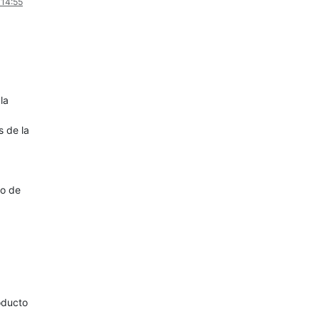
 14:55
la
s de la
do de
oducto