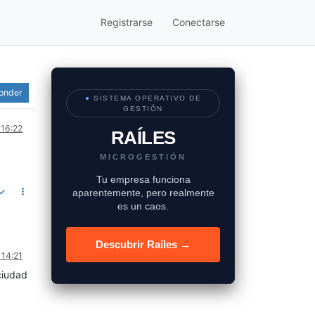
Registrarse
Conectarse
onder
●
SISTEMA OPERATIVO DE
GESTIÓN
 16:22
RAÍLES
MICROGESTIÓN
Tu empresa funciona
aparentemente, pero realmente
es un caos.
Descubrir Raíles →
 14:21
ciudad