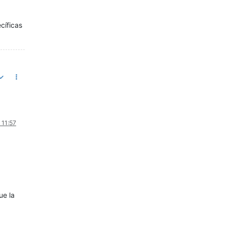
cíficas
 11:57
ue la