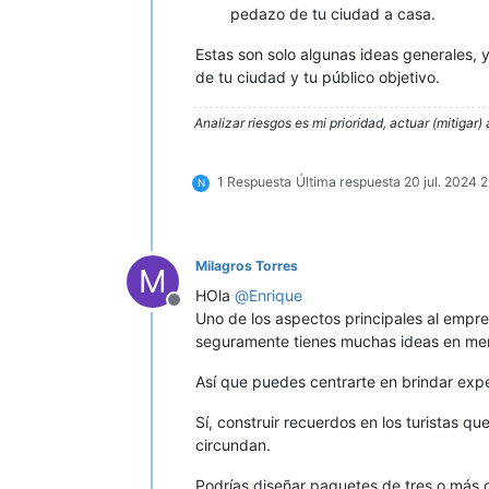
pedazo de tu ciudad a casa.
Estas son solo algunas ideas generales, y
de tu ciudad y tu público objetivo.
Analizar riesgos es mi prioridad, actuar (mitigar) 
1 Respuesta
Última respuesta
20 jul. 2024 
N
Milagros Torres
M
HOla
@
Enrique
Desconectado
Uno de los aspectos principales al empren
seguramente tienes muchas ideas en me
Así que puedes centrarte en brindar expe
Sí, construir recuerdos en los turistas q
circundan.
Podrías diseñar paquetes de tres o más d