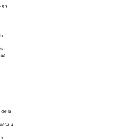
o en
la
ía.
nes
s
 de la
pesca u
un