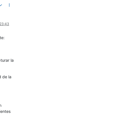
 23:43
te:
turar la
d de la
n
ientes
,